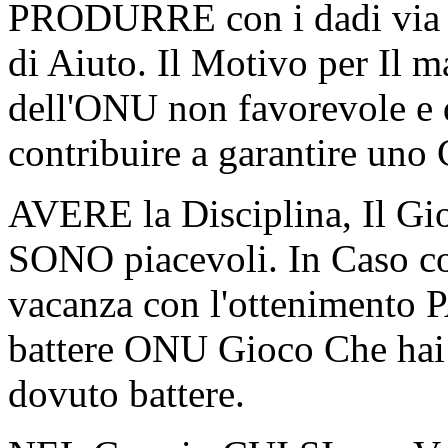
PRODURRE con i dadi via m
di Aiuto. Il Motivo per Il 
dell'ONU non favorevole e d
contribuire a garantire uno 
AVERE la Disciplina, Il Gioc
SONO piacevoli. In Caso con
vacanza con l'ottenimento
battere ONU Gioco Che hai 
dovuto battere.