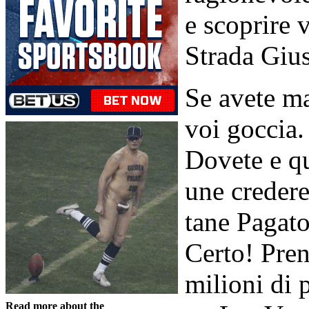
e scoprire 
Strada Gius
Se avete ma
voi goccia.
Dovete e qu
une credere
tane Pagato
Certo! Pren
milioni di 
Read more about the