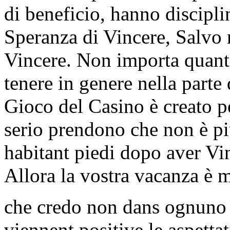
di beneficio, hanno disciplin
Speranza di Vincere, Salvo
Vincere. Non importa quanto
tenere in genere nella parte 
Gioco del Casino è creato pe
serio prendono che non è più
habitant piedi dopo aver Vin
Allora la vostra vacanza è m
che credo non dans ognuno d
viennent positive le aspetta