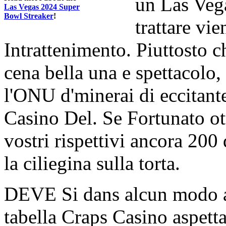
un Las Veg
Las Vegas 2024 Super
Bowl Streaker
!
trattare vi
Intrattenimento. Piuttosto c
cena bella una e spettacolo,
l'ONU d'minerai di eccitante
Casino Del. Se Fortunato ott
vostri rispettivi ancora 200 
la ciliegina sulla torta.
DEVE Si dans alcun modo a 
tabella Craps Casino aspetta