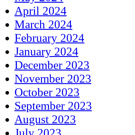
April 2024
March 2024
February 2024
January 2024
December 2023
November 2023
October 2023
September 2023
August 2023
July 2023