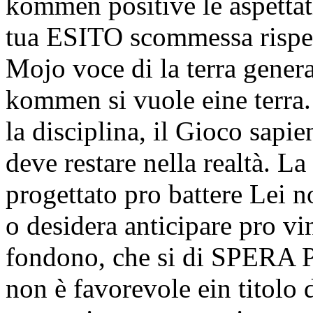
kommen positive le aspettat
tua ESITO scommessa rispett
Mojo voce di la terra gener
kommen si vuole eine terra.
la disciplina, il Gioco sapien
deve restare nella realtà. La
progettato pro battere Lei 
o desidera anticipare pro vi
fondono, che si di SPERA
non è favorevole ein titolo d