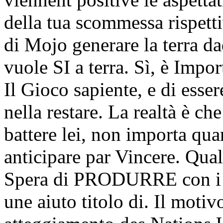
della tua scommessa rispetti
di Mojo generare la terra d
vuole SI a terra. Sì, è Impo
Il Gioco sapiente, e di esser
nella restare. La realtà è ch
battere lei, non importa qua
anticipare par Vincere. Qual
Spera di PRODURRE con i d
une aiuto titolo di. Il moti