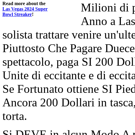
Read more about the
Milioni di
Las Vegas 2024 Super
Bowl Streaker
!
Anno a Las
solista trattare venire un'ul
Piuttosto Che Pagare Duecen
spettacolo, paga SI 200 Doll
Unite di eccitante e di eccit
Se Fortunato ottiene SI Piedi
Ancora 200 Dollari in tasca, 
torta.
Si DEVE in alcun Modo A p