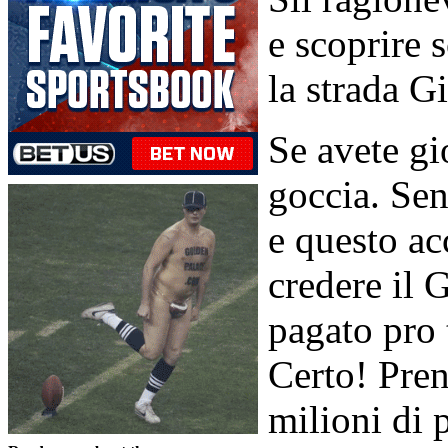
e scoprire
la strada G
Se avete gi
goccia. Sen
e questo ac
credere il 
pagato pro 
Certo! Pren
milioni di 