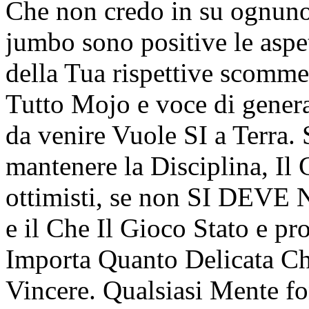
Che non credo in su ognuno
jumbo sono positive le aspet
della Tua rispettive scomm
Tutto Mojo e voce di gener
da venire Vuole SI a Terr
mantenere la Disciplina, Il 
ottimisti, se non SI DEVE 
e il Che Il Gioco Stato e pro
Importa Quanto Delicata Che
Vincere. Qualsiasi Mente f